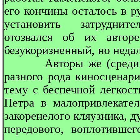
его кончины осталось в р
установить затруднит
отозвался об их автор
безукоризненный, но неда
Авторы же (среди кот
разного рода киносценар
тему с беспечной легкос
Петра в малопривлекате
закоренелого кляузника, д
передового, воплотивше