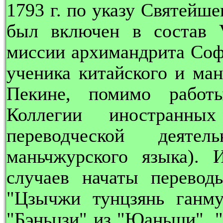
1793 г. по указу Святейш
был включен в состав V
миссии архимандрита Софр
ученика китайского и ман
Пекине, помимо работ
Коллегии иностранных
переводческой деят
маньчжурского языка).
случаев начаты перевод
"Цзычжи тунцзянь ганму
"Бэньцзи" из "Юаньши", 